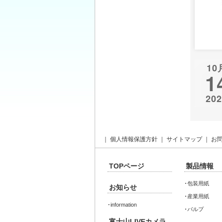
月毎の
月
毎
の
情
報
10
1
20
｜
個人情報保護方針
｜
サイトマップ
｜
お
TOPページ
製品情報
･
包装用紙
お知らせ
･
産業用紙
･
information
･
パルプ
富士山LIVEカメラ