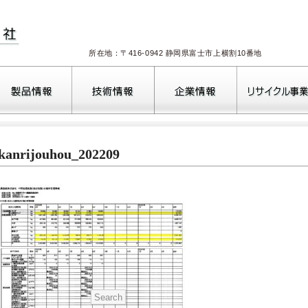
所在地：〒416-0942 静岡県富士市上横割10番地
2026年8月
ikanrijouhou_202209
火
水
木
金
土
日
1
2
4
5
6
7
8
9
11
12
13
14
15
16
18
19
20
21
22
23
25
26
27
28
29
30