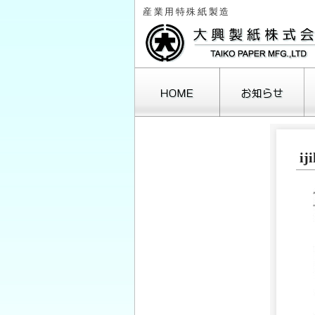
産業用特殊紙製造
ij
月
3
10
17
24
31
« 10月