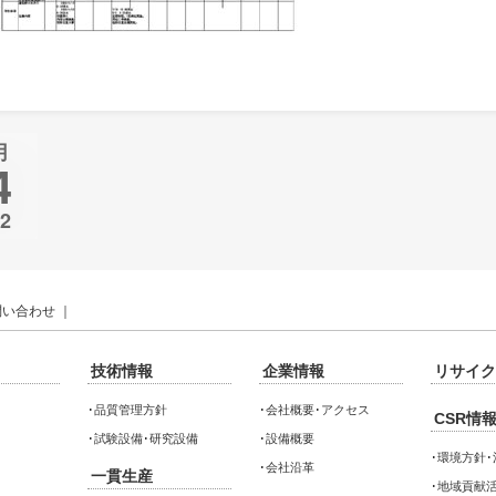
情報
月
4
22
問い合わせ
｜
技術情報
企業情報
リサイク
･
品質管理方針
･
会社概要･アクセス
CSR情
･
試験設備･研究設備
･
設備概要
･
環境方針･
･
会社沿革
一貫生産
･
地域貢献活