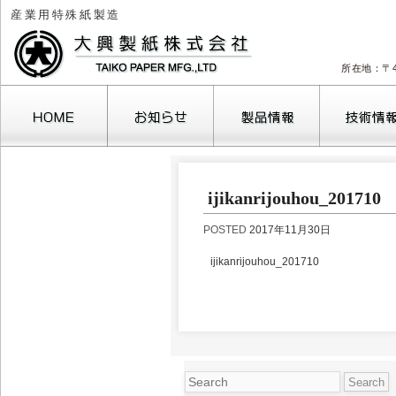
産業用特殊紙製造
所在地：〒4
2026年8月
ijikanrijouhou_201710
月
火
水
木
金
土
1
POSTED
2017年11月30日
3
4
5
6
7
8
10
11
12
13
14
15
1
ijikanrijouhou_201710
17
18
19
20
21
22
2
24
25
26
27
28
29
3
31
« 10月