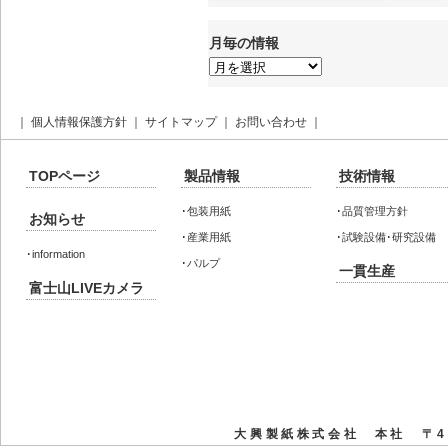
月毎の情報
月
毎
の
情
報
｜
個人情報保護方針
｜
サイトマップ
｜
お問い合わせ
｜
TOPページ
製品情報
技術情報
･
包装用紙
･
品質管理方針
お知らせ
･
産業用紙
･
試験設備･研究設備
･
information
･
パルプ
一貫生産
富士山LIVEカメラ
大興製紙株式会社 本社 〒41