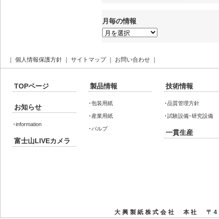
月毎の情報
月
毎
の
情
報
｜
個人情報保護方針
｜
サイトマップ
｜
お問い合わせ
｜
TOPページ
製品情報
技術情報
･
包装用紙
･
品質管理方針
お知らせ
･
産業用紙
･
試験設備･研究設備
･
information
･
パルプ
一貫生産
富士山LIVEカメラ
大興製紙株式会社 本社 〒41