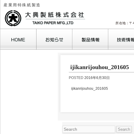
産業用特殊紙製造
所在地：〒4
2026年8月
ijikanrijouhou_201605
月
火
水
木
金
土
1
POSTED
2016年6月30日
3
4
5
6
7
8
10
11
12
13
14
15
1
ijikanrijouhou_201605
17
18
19
20
21
22
2
24
25
26
27
28
29
3
31
« 10月