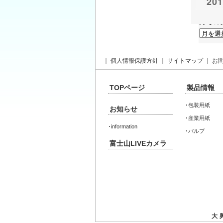
20
月毎の
月
毎
の
情
報
｜
個人情報保護方針
｜
サイトマップ
｜
お
TOPページ
製品情報
･
包装用紙
お知らせ
･
産業用紙
･
information
･
パルプ
富士山LIVEカメラ
大