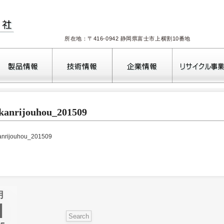
所在地：〒416-0942 静岡県富士市上横割10番地
2026年8月
ikanrijouhou_201509
火
水
木
金
土
日
1
2
4
5
6
7
8
9
kanrijouhou_201509
11
12
13
14
15
16
18
19
20
21
22
23
25
26
27
28
29
30
月
1