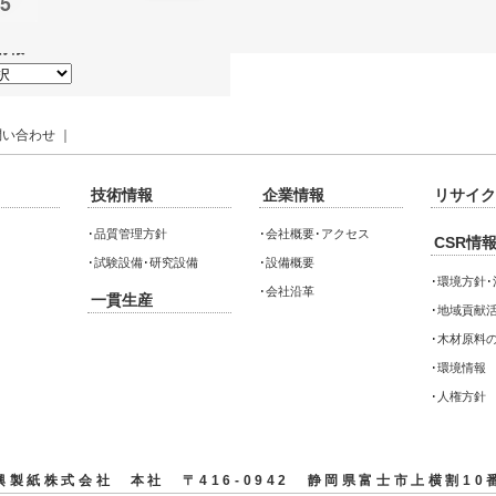
15
情報
問い合わせ
｜
技術情報
企業情報
リサイク
･
品質管理方針
･
会社概要･アクセス
CSR情
･
試験設備･研究設備
･
設備概要
･
環境方針･
･
会社沿革
一貫生産
･
地域貢献活
･
木材原料
･
環境情報
･
人権方針
興製紙株式会社 本社 〒416-0942 静岡県富士市上横割10