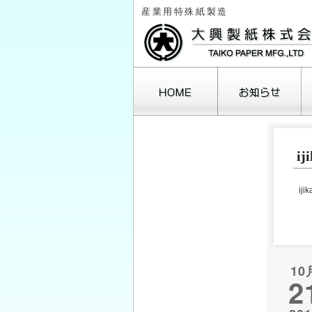
産業用特殊紙製造
ij
月
3
iji
10
17
24
31
« 10月
10
2