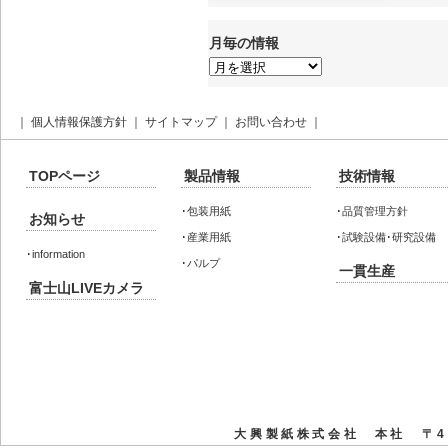
月毎の情報
月
毎
の
情
報
｜
個人情報保護方針
｜
サイトマップ
｜
お問い合わせ
｜
TOPページ
製品情報
技術情報
･
包装用紙
･
品質管理方針
お知らせ
･
産業用紙
･
試験設備･研究設備
･
information
･
パルプ
一貫生産
富士山LIVEカメラ
大興製紙株式会社 本社 〒41