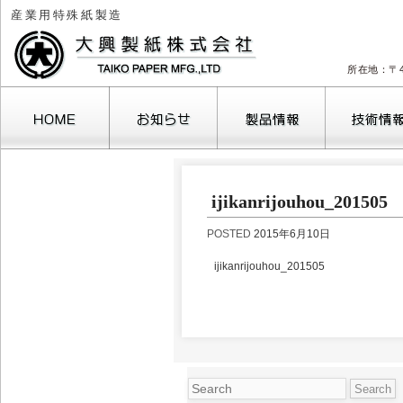
産業用特殊紙製造
所在地：〒4
2026年8月
ijikanrijouhou_201505
月
火
水
木
金
土
1
POSTED
2015年6月10日
3
4
5
6
7
8
10
11
12
13
14
15
1
ijikanrijouhou_201505
17
18
19
20
21
22
2
24
25
26
27
28
29
3
31
« 10月