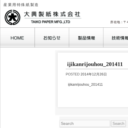
産業用特殊紙製造
所在地：〒4
2026年8月
ijikanrijouhou_201411
月
火
水
木
金
土
1
POSTED
2014年12月26日
3
4
5
6
7
8
10
11
12
13
14
15
1
ijikanrijouhou_201411
17
18
19
20
21
22
2
24
25
26
27
28
29
3
31
« 10月