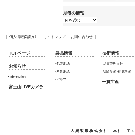
月毎の情報
月
毎
の
情
報
｜
個人情報保護方針
｜
サイトマップ
｜
お問い合わせ
｜
TOPページ
製品情報
技術情報
･
包装用紙
･
品質管理方針
お知らせ
･
産業用紙
･
試験設備･研究設備
･
information
･
パルプ
一貫生産
富士山LIVEカメラ
大興製紙株式会社 本社 〒41