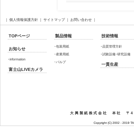
｜
個人情報保護方針
｜
サイトマップ
｜
お問い合わせ
｜
TOPページ
製品情報
技術情報
･
包装用紙
･
品質管理方針
お知らせ
･
産業用紙
･
試験設備･研究設備
･
information
･
パルプ
一貫生産
富士山LIVEカメラ
大興製紙株式会社 本社 〒41
Copyright (C) 2002 - 2019 T