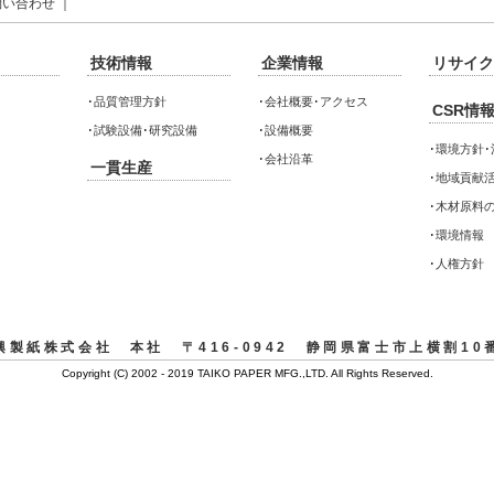
問い合わせ
｜
技術情報
企業情報
リサイク
･
品質管理方針
･
会社概要･アクセス
CSR情
･
試験設備･研究設備
･
設備概要
･
環境方針･
･
会社沿革
一貫生産
･
地域貢献活
･
木材原料
･
環境情報
･
人権方針
興製紙株式会社 本社 〒416-0942 静岡県富士市上横割10
Copyright (C) 2002 - 2019 TAIKO PAPER MFG.,LTD. All Rights Reserved.