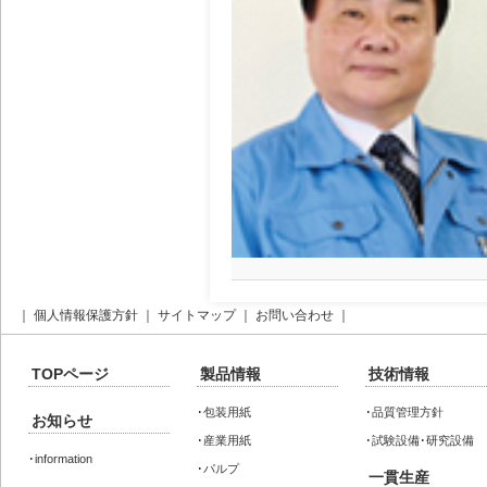
｜
個人情報保護方針
｜
サイトマップ
｜
お問い合わせ
｜
TOPページ
製品情報
技術情報
･
包装用紙
･
品質管理方針
お知らせ
･
産業用紙
･
試験設備･研究設備
･
information
･
パルプ
一貫生産