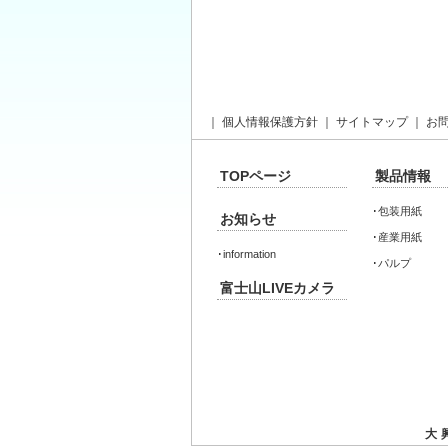
｜
個人情報保護方針
｜
サイトマップ
｜
お
TOPページ
製品情報
･
包装用紙
お知らせ
･
産業用紙
･
information
･
パルプ
富士山LIVEカメラ
大