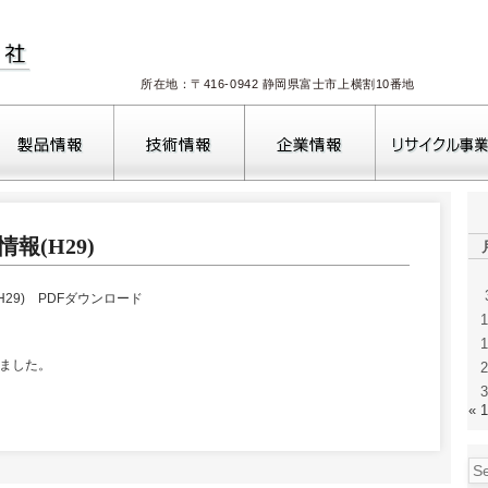
所在地：〒416-0942 静岡県富士市上横割10番地
報(H29)
H29) PDFダウンロード
1
1
しました。
2
3
« 