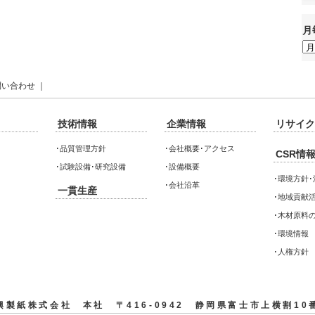
月
月
毎
の
情
報
問い合わせ
｜
技術情報
企業情報
リサイク
･
品質管理方針
･
会社概要･アクセス
CSR情
･
試験設備･研究設備
･
設備概要
･
環境方針･
･
会社沿革
一貫生産
･
地域貢献活
･
木材原料
･
環境情報
･
人権方針
興製紙株式会社 本社 〒416-0942 静岡県富士市上横割10