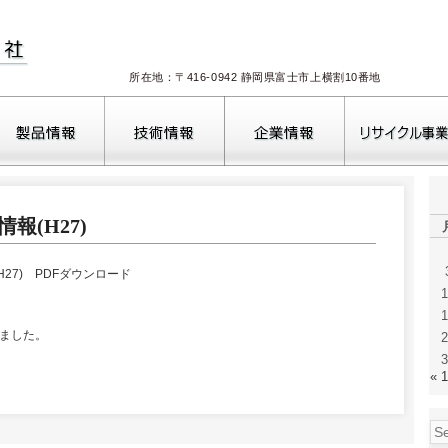
所在地：〒416-0942 静岡県富士市上横割10番地
報(H27)
H27) PDFダウンロード
1
1
しました。
2
3
« 