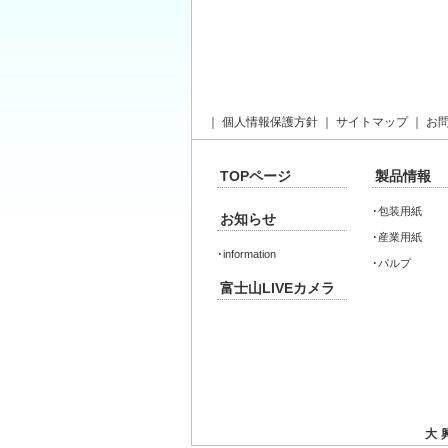
｜
個人情報保護方針
｜
サイトマップ
｜
お
TOPページ
製品情報
･
包装用紙
お知らせ
･
産業用紙
･
information
･
パルプ
富士山LIVEカメラ
大