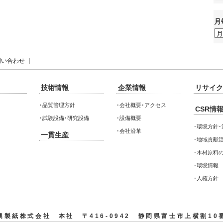
月
月
毎
の
情
報
問い合わせ
｜
技術情報
企業情報
リサイク
･
品質管理方針
･
会社概要･アクセス
CSR情
･
試験設備･研究設備
･
設備概要
･
環境方針･
･
会社沿革
一貫生産
･
地域貢献活
･
木材原料
･
環境情報
･
人権方針
興製紙株式会社 本社 〒416-0942 静岡県富士市上横割10