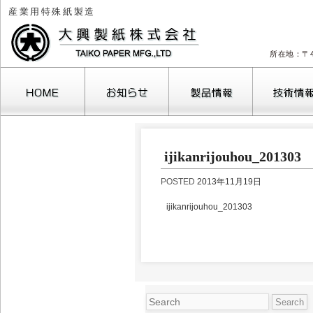
産業用特殊紙製造
所在地：〒4
2026年8月
ijikanrijouhou_201303
月
火
水
木
金
土
1
POSTED
2013年11月19日
3
4
5
6
7
8
10
11
12
13
14
15
1
ijikanrijouhou_201303
17
18
19
20
21
22
2
24
25
26
27
28
29
3
31
« 10月