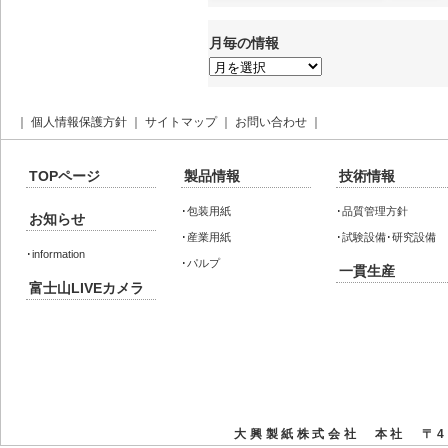
月毎の情報
月
毎
の
情
報
｜
個人情報保護方針
｜
サイトマップ
｜
お問い合わせ
｜
TOPページ
製品情報
技術情報
･
包装用紙
･
品質管理方針
お知らせ
･
産業用紙
･
試験設備･研究設備
･
information
･
パルプ
一貫生産
富士山LIVEカメラ
大興製紙株式会社 本社 〒41