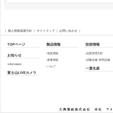
｜
個人情報保護方針
｜
サイトマップ
｜
お問い合わせ
｜
TOPページ
製品情報
技術情報
･
包装用紙
･
品質管理方針
お知らせ
･
産業用紙
･
試験設備･研究設備
･
information
･
パルプ
一貫生産
富士山LIVEカメラ
大興製紙株式会社 本社 〒41