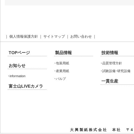
｜
個人情報保護方針
｜
サイトマップ
｜
お問い合わせ
｜
TOPページ
製品情報
技術情報
･
包装用紙
･
品質管理方針
お知らせ
･
産業用紙
･
試験設備･研究設備
･
information
･
パルプ
一貫生産
富士山LIVEカメラ
大興製紙株式会社 本社 〒41