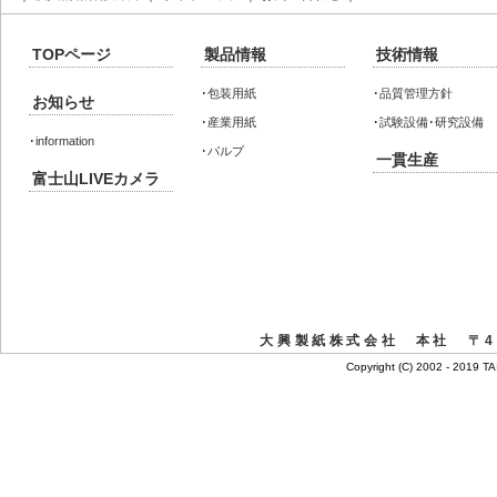
TOPページ
製品情報
技術情報
･
包装用紙
･
品質管理方針
お知らせ
･
産業用紙
･
試験設備･研究設備
･
information
･
パルプ
一貫生産
富士山LIVEカメラ
大興製紙株式会社 本社 〒41
Copyright (C) 2002 - 2019 T