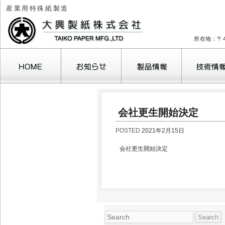
産業用特殊紙製造
所在地：〒4
2026年8月
会社更生開始決定
月
火
水
木
金
土
1
POSTED
2021年2月15日
3
4
5
6
7
8
10
11
12
13
14
15
1
会社更生開始決定
17
18
19
20
21
22
2
24
25
26
27
28
29
3
31
« 10月