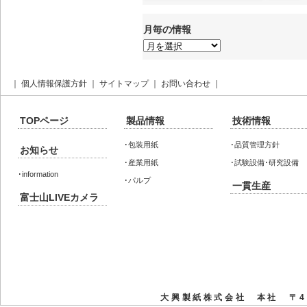
月毎の情報
月
毎
の
情
報
｜
個人情報保護方針
｜
サイトマップ
｜
お問い合わせ
｜
TOPページ
製品情報
技術情報
･
包装用紙
･
品質管理方針
お知らせ
･
産業用紙
･
試験設備･研究設備
･
information
･
パルプ
一貫生産
富士山LIVEカメラ
大興製紙株式会社 本社 〒41