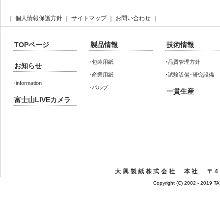
｜
個人情報保護方針
｜
サイトマップ
｜
お問い合わせ
｜
TOPページ
製品情報
技術情報
･
包装用紙
･
品質管理方針
お知らせ
･
産業用紙
･
試験設備･研究設備
･
information
･
パルプ
一貫生産
富士山LIVEカメラ
大興製紙株式会社 本社 〒41
Copyright (C) 2002 - 2019 T